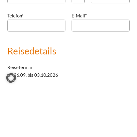
Telefon*
E-Mail*
Reisedetails
Reisetermin
26.09. bis 03.10.2026
Termin
Abflughafen
Anzahl Personen*
Anzahl
Anzahl
Einzelzimmer
Doppelzimmer